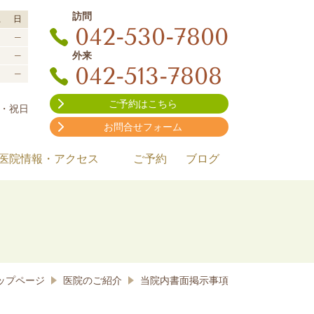
訪問
土
日
042-530-7800
─
外来
▲
─
042-513-7808
▲
─
ご予約はこちら
・祝日
お問合せフォーム
医院情報・アクセス
ご予約
ブログ
ップページ
医院のご紹介
当院内書面掲示事項