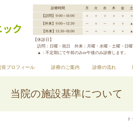
診療時間
月
火
水
木
金
【訪問】9:00～18:00
○
○
○
○
○
○
【外来】9:00～12:30
─
○
─
○
○
【外来】13:30~18:00
─
○
─
○
○
【休診日】
訪問：日曜・祝日 外来：月曜・水曜・土曜・日曜
▲
：
不定期にて午前のみor午後のみ診療します。
院長プロフィール
診療のご案内
診療の流れ
当院の施設基準について
ト