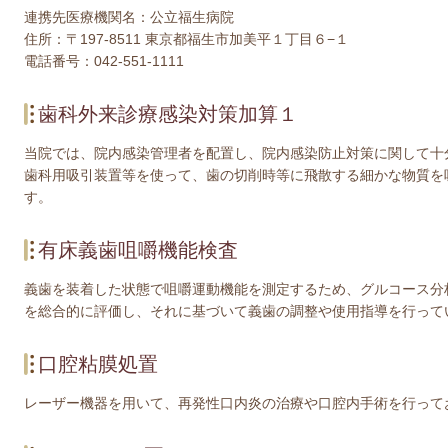
連携先医療機関名：公立福生病院
住所：〒197-8511 東京都福生市加美平１丁目６−１
電話番号：042-551-1111
歯科外来診療感染対策加算１
当院では、院内感染管理者を配置し、院内感染防止対策に関して十
歯科用吸引装置等を使って、歯の切削時等に飛散する細かな物質を
す。
有床義歯咀嚼機能検査
義歯を装着した状態で咀嚼運動機能を測定するため、グルコース分
を総合的に評価し、それに基づいて義歯の調整や使用指導を行って
口腔粘膜処置
レーザー機器を用いて、再発性口内炎の治療や口腔内手術を行って