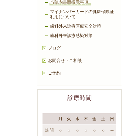
当院内書面掲示事項
マイナンバーカードの健康保険証
利用について
歯科外来診療医療安全対策
歯科外来診療感染対策
ブログ
お問合せ・ご相談
ご予約
診療時間
月
火
水
木
金
土
日
訪問
○
○
○
○
○
○
─